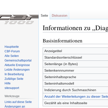
Seite
Diskussion
Informationen zu „Diag
Basisinformationen
Zur
Zur
Navigation
Suche
Hauptseite
springen
springen
Anzeigetitel
CBF-Forum
Alle Seiten
Standardsortierschlüssel
Gemeinschafts­portal
Seitenlänge (in Bytes)
Aktuelle Ereignisse
Letzte Änderungen
Seitenkennnummer
In Bearbeitung
Seiteninhaltssprache
Zufällige Seite
Seiteninhaltsmodell
Hilfe
sitesupport
Indizierung durch Suchmaschinen
Werkzeuge
Anzahl der Weiterleitungen zu dieser Seit
Links auf diese Seite
Gezählt als eine Inhaltsseite
Änderungen an