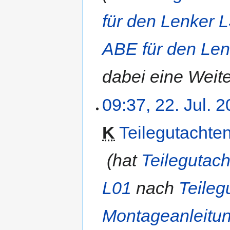
für den Lenker 
ABE für den Le
dabei eine Weite
09:37, 22. Jul. 
K
Teilegutachte
‎
hat
Teilegutac
L01
nach
Teileg
Montageanleitun