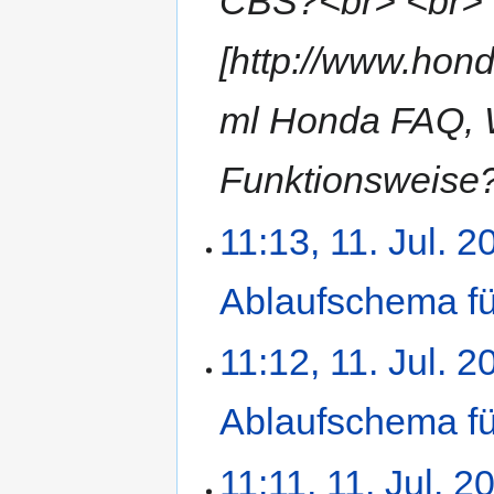
CBS?<br> <br>
e
n
[http://www.hon
f
a
s
ml Honda FAQ, W
s
u
Funktionsweise?]
n
g
11.
11:13, 11. Jul. 2
Juli
2009
Ablaufschema für
K
11:12, 11. Jul. 2
e
i
Ablaufschema für
n
e
K
B
11:11, 11. Jul. 2
e
e