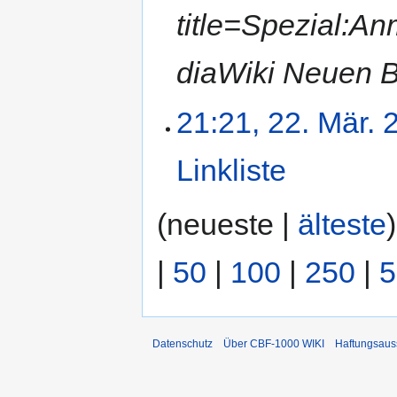
a
title=Spezial:
m
m
diaWiki Neuen 
e
n
f
21:21, 22. Mär. 
a
s
Linkliste
‎
s
u
K
n
(neueste |
älteste
e
g
i
n
|
50
|
100
|
250
|
5
e
B
e
a
Datenschutz
Über CBF-1000 WIKI
Haftungsaus
r
b