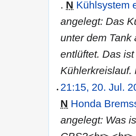
N
Kühlsystem e
n
e
B
angelegt: Das K
e
a
unter dem Tank a
r
b
e
entlüftet. Das is
i
t
Kühlerkreislauf.
u
n
g
21:15, 20. Jul. 
s
z
N
Honda Brems
u
s
a
angelegt: Was i
m
m