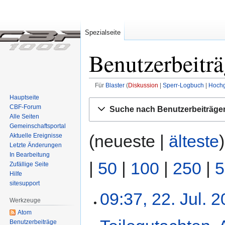
Spezialseite
Benutzerbeiträ
Für
Blaster
Diskussion
Sperr-Logbuch
Hochg
Hauptseite
Zur
Zur
CBF-Forum
Suche nach Benutzerbeiträge
Navigation
Suche
Alle Seiten
springen
springen
Gemeinschafts­portal
(neueste |
älteste
Aktuelle Ereignisse
Letzte Änderungen
In Bearbeitung
|
50
|
100
|
250
|
5
Zufällige Seite
Hilfe
sitesupport
22.
09:37, 22. Jul. 
Werkzeuge
Juli
Atom
2009
Benutzerbeiträge