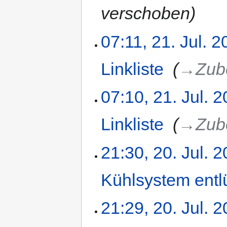
verschoben
21.
07:11, 21. Jul. 
Juli
2009
Linkliste
‎
→‎Zub
07:10, 21. Jul. 
Linkliste
‎
→‎Zub
20.
21:30, 20. Jul. 
Juli
2009
Kühlsystem entl
K
21:29, 20. Jul. 
e
i