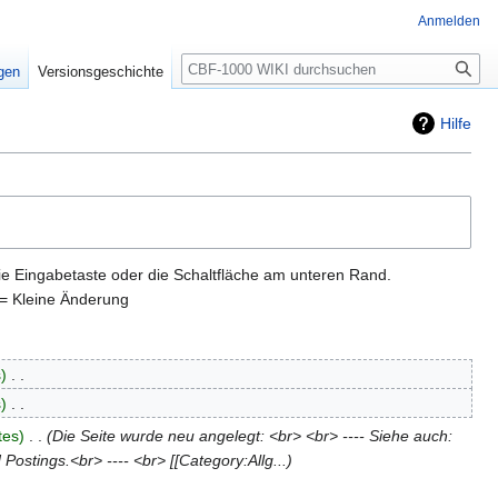
Anmelden
Suche
igen
Versionsgeschichte
Hilfe
ie Eingabetaste oder die Schaltfläche am unteren Rand.
= Kleine Änderung
s
‎
s
‎
tes
‎
Die Seite wurde neu angelegt: <br> <br> ---- Siehe auch:
ostings.<br> ---- <br> [[Category:Allg...