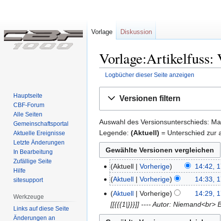
Vorlage
Diskussion
Vorlage:Artikelfuss:
Logbücher dieser Seite anzeigen
Zur
Zur
Hauptseite
Versionen filtern
Navigation
Suche
CBF-Forum
springen
springen
Alle Seiten
Auswahl des Versionsunterschieds: Mar
Gemeinschafts­portal
Legende:
(Aktuell)
= Unterschied zur a
Aktuelle Ereignisse
Letzte Änderungen
In Bearbeitung
Zufällige Seite
Aktuell
Vorherige
14:42, 1
17.
Hilfe
K
April
Aktuell
Vorherige
14:33, 1
sitesupport
e
2009
K
Aktuell
Vorherige
14:29, 1
Werkzeuge
i
e
[[{{{1|}}}]] ---- Autor: Niemand<b
Links auf diese Seite
n
i
Änderungen an
e