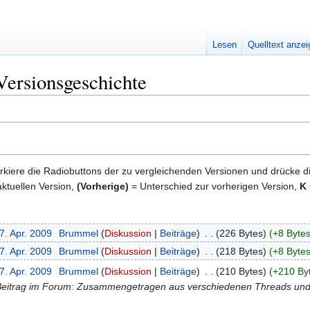
Lesen
Quelltext anze
 Versionsgeschichte
kiere die Radiobuttons der zu vergleichenden Versionen und drücke d
ktuellen Version,
(Vorherige)
= Unterschied zur vorherigen Version,
K
7. Apr. 2009
‎
Brummel
Diskussion
Beiträge
‎
226 Bytes
+8 Byte
7. Apr. 2009
‎
Brummel
Diskussion
Beiträge
‎
218 Bytes
+8 Byte
7. Apr. 2009
‎
Brummel
Diskussion
Beiträge
‎
210 Bytes
+210 By
r> Beitrag im Forum: Zusammengetragen aus verschiedenen Threads und P