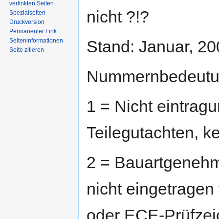
springen
springen
verlinkten Seiten
nicht ?!?
Spezialseiten
Druckversion
Permanenter Link
Seiten­informationen
Stand: Januar, 2
Seite zitieren
Nummernbedeutu
1 = Nicht eintragu
Teilegutachten, k
2 = Bauartgenehm
nicht eingetragen
oder ECE-Prüfzei