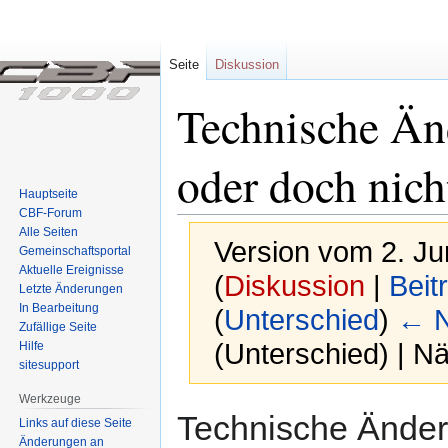
Seite
Diskussion
Technische Än
oder doch nich
Hauptseite
CBF-Forum
Alle Seiten
Version vom 2. Ju
Gemeinschafts­portal
Aktuelle Ereignisse
(
Diskussion
|
Beit
Letzte Änderungen
In Bearbeitung
(
Unterschied
)
← N
Zufällige Seite
(Unterschied) | N
Hilfe
sitesupport
Werkzeuge
Zur
Zur
Technische Änder
Links auf diese Seite
Navigation
Suche
Änderungen an