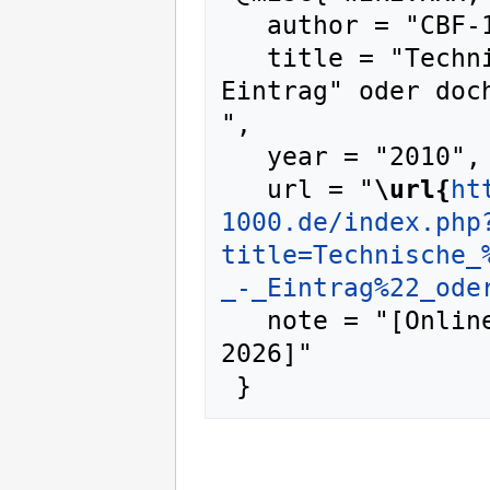
   author = "CBF-1000 WIKI",

   title = "Technische Änderungen: "TÜV - 
Eintrag" oder doc
",

   year = "2010",

   url = "
\url{
ht
1000.de/index.php
title=Technische_
_-_Eintrag%22_ode
   note = "[Online; abgerufen am 9. August 
2026]"
