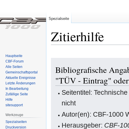
Spezialseite
Zitierhilfe
Hauptseite
Zur
Zur
CBF-Forum
Bibliografische Anga
Alle Seiten
Navigation
Suche
Gemeinschafts­portal
springen
springen
"TÜV - Eintrag" oder
Aktuelle Ereignisse
Letzte Änderungen
In Bearbeitung
Seitentitel: Technisch
Zufällige Seite
Hilfe
nicht
sitesupport
Autor(en): CBF-1000 W
Werkzeuge
Spezialseiten
Herausgeber:
CBF-10
Druckversion