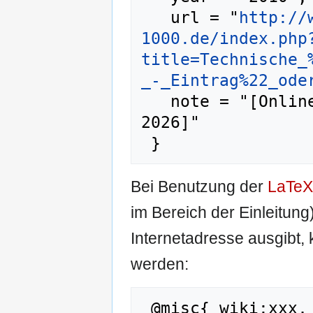
   url = "
http://
1000.de/index.php
title=Technische_
_-_Eintrag%22_ode
   note = "[Online; abgerufen am 9. August 
2026]"

Bei Benutzung der
LaTeX
im Bereich der Einleitung
Internetadresse ausgibt
werden:
 @misc{ wiki:xxx,
