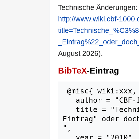
Technische Änderungen: "
http://www.wiki.cbf-1000
title=Technische_%C3
_Eintrag%22_oder_doch_
August 2026).
BibTeX
-Eintrag
 @misc{ wiki:xxx,

   author = "CBF-1000 WIKI",

   title = "Technische Änderungen: "TÜV - 
Eintrag" oder doc
",

   year = "2010",
