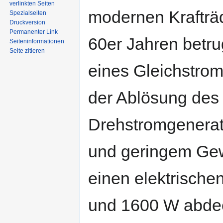
springen
springen
verlinkten Seiten
modernen Krafträ
Spezialseiten
Druckversion
Permanenter Link
60er Jahren betru
Seiten­informationen
Seite zitieren
eines Gleichstrom
der Ablösung des
Drehstromgenerat
und geringem Gewi
einen elektrisch
und 1600 W abde