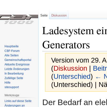
Seite
Diskussion
Ladesystem ein
Generators
Hauptseite
CBF-Forum
Alle Seiten
Version vom 29. A
Gemeinschafts­portal
Aktuelle Ereignisse
(
Diskussion
|
Beit
Letzte Änderungen
In Bearbeitung
(
Unterschied
)
← N
Zufällige Seite
(Unterschied) | N
Hilfe
sitesupport
Werkzeuge
Zur
Zur
Der Bedarf an elek
Links auf diese Seite
Navigation
Suche
Änderungen an